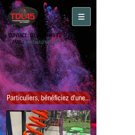
CONTACT :
02 38 64 89 78
MAIL:
contact@tdl45.fr