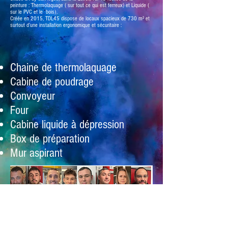
peinture : Thermolaquage ( sur tout ce qui est ferreux) et Liquide
(
sur le PVC et le bois).
Créée en 2015, TDL45 dispose de locaux spacieux de 730 m² et
surtout d’une installation ergonomique et sécuritaire :
Chaine de thermolaquage
Cabine de poudrage
Convoyeur
Four
Cabine liquide à dépression
Box de préparation
Mur aspirant