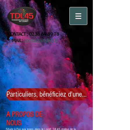
CONTACT :
02 38 64 89 78
MAIL:
contact@tdl45.fr
A PROPOS DE
NOUS
Située à Fay aux loges, dans le Loiret, Tdl 45 réalise de la